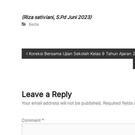
i
,
(Riza sativiani, S.Pd Juni 2023)
T
e
Berita
r
a
m
p
Koreksi Bersama Ujian Sekolah Kelas 9 Tahun Ajaran
i
l
,
d
a
n
Leave a Reply
P
e
Your email address will not be published.
Required fields
d
u
l
Comment
*
i
L