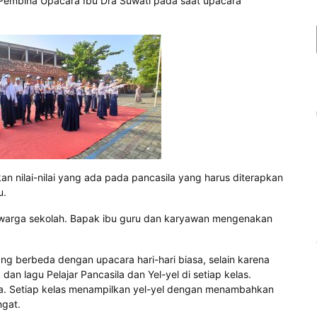
 Pembina Upacara Ibu Dra Suwati pada saat upacara
 nilai-nilai yang ada pada pancasila yang harus diterapkan
u.
ruh warga sekolah. Bapak ibu guru dan karyawan mengenakan
g berbeda dengan upacara hari-hari biasa, selain karena
 dan lagu Pelajar Pancasila dan Yel-yel di setiap kelas.
eka. Setiap kelas menampilkan yel-yel dengan menambahkan
ngat.