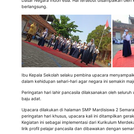
l
Dasar Negara Indon esia. Hal tersebut disampaikan oleh
i
berlangsung.
a
,
B
e
r
p
r
e
s
t
Ibu Kepala Sekolah selaku pembina upacara menyampaikan
a
dalam kehidupan sehari-hari agar negara ini semakin maj
s
i
Peringatan hari lahir pancasila dilaksanakan oleh selu
,
baju adat.
M
a
Upacara dilakukan di halaman SMP Mardisiswa 2 Semaran
n
peringatan hari khusus, upacara kali ini ditampilkan gerak
d
Kegiatan ini sebagai implementasi dari Kurikulum Merd
i
lirik profil pelajar pancasila dan dibawakan dengan sema
r