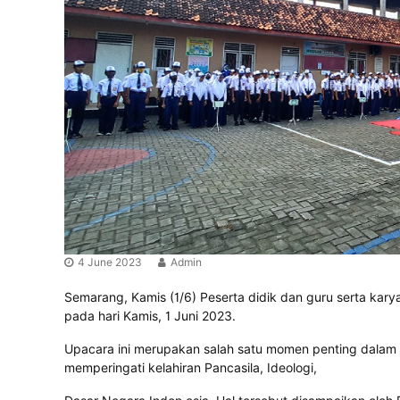
r
u
a
k
n
G
g
e
n
e
r
a
s
i
B
e
r
a
4 June 2023
Admin
k
h
Semarang, Kamis (1/6) Peserta didik dan guru serta kary
l
pada hari Kamis, 1 Juni 2023.
a
k
Upacara ini merupakan salah satu momen penting dalam 
M
memperingati kelahiran Pancasila, Ideologi,
u