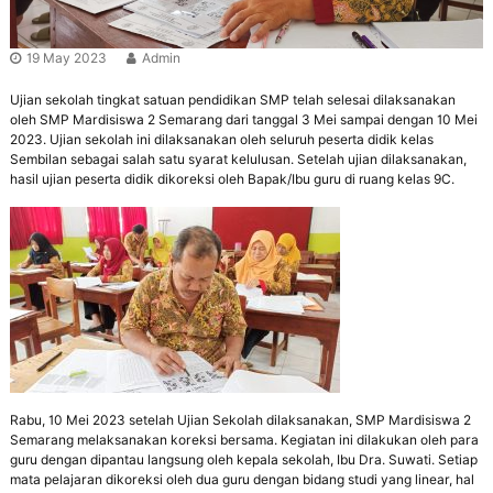
r
e
n
a
e
19 May 2023
Admin
n
r
g
a
Ujian sekolah tingkat satuan pendidikan SMP telah selesai dilaksanakan
s
oleh SMP Mardisiswa 2 Semarang dari tanggal 3 Mei sampai dengan 10 Mei
i
2023. Ujian sekolah ini dilaksanakan oleh seluruh peserta didik kelas
B
Sembilan sebagai salah satu syarat kelulusan. Setelah ujian dilaksanakan,
e
hasil ujian peserta didik dikoreksi oleh Bapak/Ibu guru di ruang kelas 9C.
r
a
k
h
l
a
k
M
u
l
i
a
Rabu, 10 Mei 2023 setelah Ujian Sekolah dilaksanakan, SMP Mardisiswa 2
,
Semarang melaksanakan koreksi bersama. Kegiatan ini dilakukan oleh para
B
guru dengan dipantau langsung oleh kepala sekolah, Ibu Dra. Suwati. Setiap
e
mata pelajaran dikoreksi oleh dua guru dengan bidang studi yang linear, hal
r