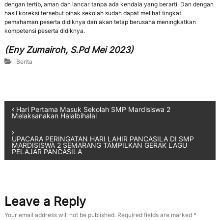
dengan tertib, aman dan lancar tanpa ada kendala yang berarti. Dan dengan
,
hasil koreksi tersebut pihak sekolah sudah dapat melihat tingkat
d
pemahaman peserta didiknya dan akan tetap berusaha meningkatkan
a
kompetensi peserta didiknya.
n
P
(Eny Zumairoh, S.Pd Mei 2023)
e
d
Berita
u
l
i
L
i
Hari Pertama Masuk Sekolah SMP Mardisiswa 2
n
Melaksanakan Halalbihalal
g
k
u
UPACARA PERINGATAN HARI LAHIR PANCASILA DI SMP
MARDISISWA 2 SEMARANG TAMPILKAN GERAK LAGU
n
PELAJAR PANCASILA
g
a
n
Leave a Reply
Your email address will not be published.
Required fields are marked
*