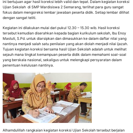
ini bertujuan agar hasil koreksi lebih valid dan tepat. Dalam kegiatan koreksi
p
Ujian Sekolah di SMP Mardisiswa 2 Semarang, terlihat para guru sangat
r
fokus dalam mengoreksi lembar jawaban peserta didik. Setiap lembar dilihat
e
dengan sangat teliti.
s
t
Kegiatan ini dilakukan mulai dari pukul 12.30 – 15.30 wib. Hasil koreksi
a
tersebut kemudian diserahkan kepada bagian kurikulum sekolah, Ibu Enoy
s
Mastuti, S.Pd. untuk diarsipkan dan dimasukkan ke dalam daftar nilai yang
i
nantinya menjadi salah satu penilaian yang akan diolah menjadi nilai ijazah.
,
Tujuan kegiatan koreksi bersama hasil Ujian Sekolah adalah untuk melihat
M
sejauh mana tingkat kemampuan peserta didik dalam memahami soal-soal
a
yang berskala nasional, sekaligus untuk melengkapi persyaratan dalam
n
penentuan kelulusan nantinya.
d
i
r
i
,
T
e
r
a
m
p
i
Alhamdulillah rangkaian kegiatan koreksi Ujian Sekolah tersebut berjalan
l