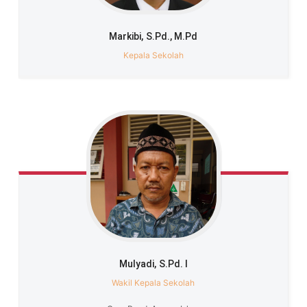
r
e
n
a
e
Markibi,
S.Pd., M.Pd
n
r
g
a
Kepala Sekolah
s
i
B
e
r
a
k
h
l
a
k
M
u
l
i
a
,
Mulyadi,
S.Pd. I
B
Wakil Kepala Sekolah
e
r