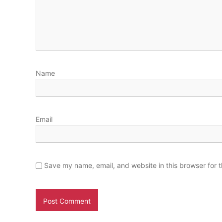
i
n
g
k
u
n
g
Name
a
n
Email
Save my name, email, and website in this browser for 