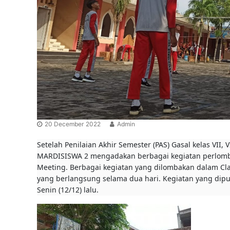
r
u
a
k
n
G
g
e
n
e
r
a
s
i
B
e
20 December 2022
Admin
r
Setelah Penilaian Akhir Semester (PAS) Gasal kelas VII, 
a
k
MARDISISWA 2 mengadakan berbagai kegiatan perlombaa
h
Meeting. Berbagai kegiatan yang dilombakan dalam Clas
l
yang berlangsung selama dua hari. Kegiatan yang dipus
a
Senin (12/12) lalu.
k
M
u