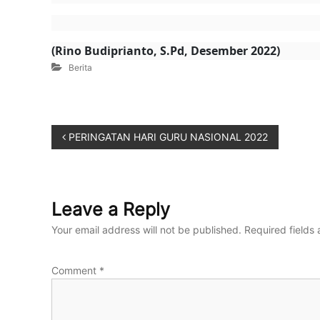
i
,
T
(Rino Budiprianto, S.Pd, Desember 2022)
e
Berita
r
a
m
p
i
PERINGATAN HARI GURU NASIONAL 2022
l
,
d
a
Leave a Reply
n
P
Your email address will not be published.
Required fields
e
d
u
Comment
*
l
i
L