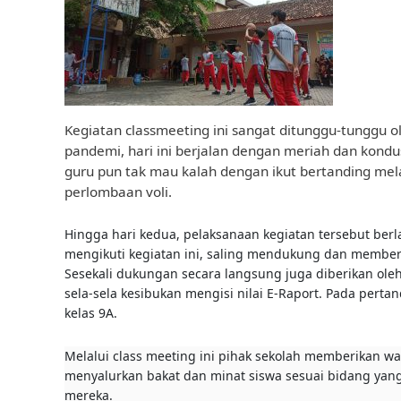
l
i
a
,
B
e
r
Kegiatan classmeeting ini sangat ditunggu-tunggu ol
p
pandemi, hari ini berjalan dengan meriah dan kond
r
guru pun tak mau kalah dengan ikut bertanding mel
e
s
perlombaan voli.
t
a
Hingga hari kedua, pelaksanaan kegiatan tersebut ber
s
mengikuti kegiatan ini, saling mendukung dan memberi
i
Sesekali dukungan secara langsung juga diberikan ole
,
sela-sela kesibukan mengisi nilai E-Raport. Pada pert
M
kelas 9A.
a
n
Melalui class meeting ini pihak sekolah memberikan w
d
menyalurkan bakat dan minat siswa sesuai bidang yan
i
mereka.
r