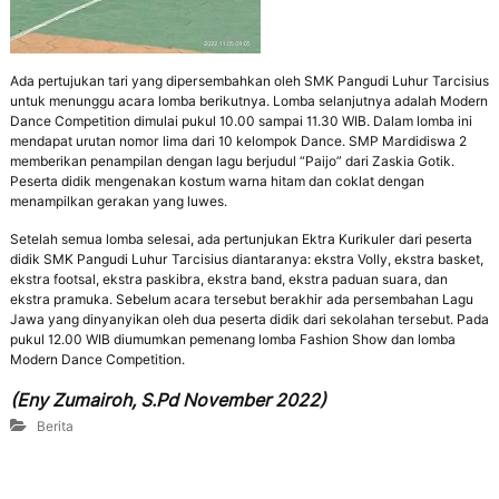
,
d
a
n
Ada pertujukan tari yang dipersembahkan oleh SMK Pangudi Luhur Tarcisius
P
untuk menunggu acara lomba berikutnya. Lomba selanjutnya adalah Modern
e
Dance Competition dimulai pukul 10.00 sampai 11.30 WIB. Dalam lomba ini
d
mendapat urutan nomor lima dari 10 kelompok Dance. SMP Mardidiswa 2
u
memberikan penampilan dengan lagu berjudul “Paijo” dari Zaskia Gotik.
l
Peserta didik mengenakan kostum warna hitam dan coklat dengan
i
menampilkan gerakan yang luwes.
L
i
Setelah semua lomba selesai, ada pertunjukan Ektra Kurikuler dari peserta
n
didik SMK Pangudi Luhur Tarcisius diantaranya: ekstra Volly, ekstra basket,
g
ekstra footsal, ekstra paskibra, ekstra band, ekstra paduan suara, dan
k
ekstra pramuka. Sebelum acara tersebut berakhir ada persembahan Lagu
u
Jawa yang dinyanyikan oleh dua peserta didik dari sekolahan tersebut. Pada
n
pukul 12.00 WIB diumumkan pemenang lomba Fashion Show dan lomba
g
Modern Dance Competition.
a
n
(Eny Zumairoh, S.Pd November 2022)
Berita