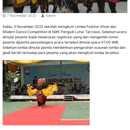
r
e
n
a
e
7 November 2022
Admin
n
r
g
a
Sabtu, 5 November 2022 sekolah mengikuti Lomba Fashion Show dan
s
Modern Dance Competition di SMK Pangudi Luhur Tarcisius. Sebelum acara
i
dimulai peserta wajib melakukan registrasi ulang dan mengambil nomor
B
peserta dipanitia penyelengara acara tersebut dimulai pukul 07.00 WIB.
e
Sebelum lomba dimulai panitia memberikan pengarahan susunan lomba dan
r
gladi bersih terhadap para peserta yang akan mengikuti lomba tersebut.
a
k
h
l
a
k
M
u
l
i
a
,
B
e
r