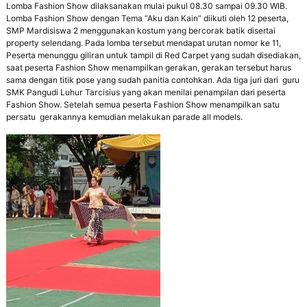
p
Lomba Fashion Show dilaksanakan mulai pukul 08.30 sampai 09.30 WIB.
r
Lomba Fashion Show dengan Tema “Aku dan Kain” diikuti oleh 12 peserta,
e
SMP Mardisiswa 2 menggunakan kostum yang bercorak batik disertai
s
property selendang. Pada lomba tersebut mendapat urutan nomor ke 11,
t
Peserta menunggu giliran untuk tampil di Red Carpet yang sudah disediakan,
a
saat peserta Fashion Show menampilkan gerakan, gerakan tersebut harus
s
sama dengan titik pose yang sudah panitia contohkan. Ada tiga juri dari guru
i
SMK Pangudi Luhur Tarcisius yang akan menilai penampilan dari peserta
,
Fashion Show. Setelah semua peserta Fashion Show menampilkan satu
M
persatu gerakannya kemudian melakukan parade all models.
a
n
d
i
r
i
,
T
e
r
a
m
p
i
l