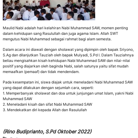
p
r
e
s
t
Maulid Nabi adalah hari kelahiran Nabi Muhammad SAW, momen penting
a
dalam kehidupan sang Rasulullah dan juga agama Islam. Allah SWT
s
mengutus Nabi Muhammad sebagai rahmat bagi alam semesta.
i
,
Dalam acara ini diawali dengan sholawat yang dipimpin oleh bapak Sriyono,
M
S.Ag dan dilanjutkan Tauziah oleh bapak Mulyadi, S.Pd I. Dalam Tauziahnya
a
beliau mengisahkan kisah kehidupan Nabi Muhammad SAW dan nilai-nilai
n
positif yang diajarkan oleh baginda Nabi, salah satunya yaitu sifat mudah
d
memaafkan (pemaaf) dan tidak mendendam.
i
r
Pada kesempatan ini, siswa diajak untuk meneladani Nabi Muhammad SAW
i
yang dapat dilakukan dengan sejumlah cara, seperti:
,
1. Memperbanyak sholawat dan doa untuk junjungan umat Islam, yakni Nabi
T
Muhammad SAW
e
2. Meneladani kisah dan sifat Nabi Muhammad SAW
r
3. Mendekatkan diri kepada Allah dan Rasulullah
a
m
p
i
(Rino Budiprianto, S.Pd Oktober 2022)
l