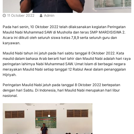
r
e
n
a
e
11 October 2022
Admin
n
r
g
a
Pada hari senin, 10 Oktober 2022 telah dilaksanakan kegiatan Peringatan
s
Maulid Nabi Muhammad SAW di Musholla dan teras SMP MARDISISWA 2.
i
Acara ini diikuti oleh seluruh siswa kelas 7,8,9 serta seluruh guru dan
B
karyawan.
e
r
Maulid Nabi tahun ini jatuh pada hari sabtu tanggal 8 Oktober 2022. Kata
a
maulid dalam bahasa Arab berarti hari lahir dan Maulid Nabi adalah hari raya
k
peringatan lahirnya Nabi Muhammad SAW. Umat Islam di berbagai negara
h
merayakan Maulid Nabi setiap tanggal 12 Rabiul Awal dalam penanggalan
l
Hijriyah.
a
k
Peringatan Maulid Nabi jatuh pada tanggal 8 Oktober 2022 bertepatan
M
dengan hari Sabtu. Di Indonesia, hari Maulid Nabi merupakan hari libur
u
nasional.
l
i
a
,
B
e
r