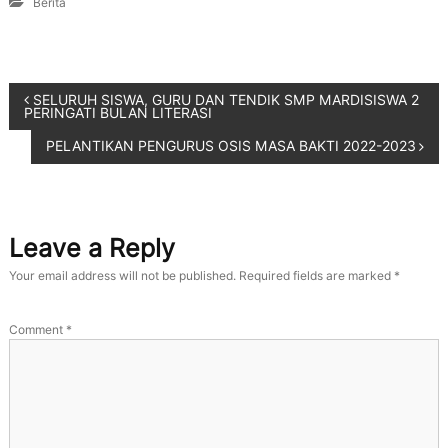
Berita
,
d
a
n
P
SELURUH SISWA, GURU DAN TENDIK SMP MARDISISWA 2
e
PERINGATI BULAN LITERASI
d
u
PELANTIKAN PENGURUS OSIS MASA BAKTI 2022-2023
l
i
L
i
n
Leave a Reply
g
k
Your email address will not be published.
Required fields are marked
*
u
n
g
Comment
*
a
n