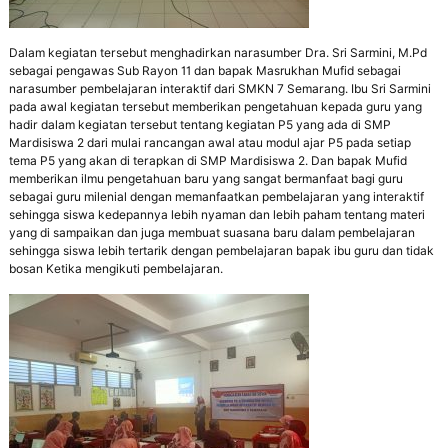
,
d
a
Dalam kegiatan tersebut menghadirkan narasumber Dra. Sri Sarmini, M.Pd
n
sebagai pengawas Sub Rayon 11 dan bapak Masrukhan Mufid sebagai
P
narasumber pembelajaran interaktif dari SMKN 7 Semarang. Ibu Sri Sarmini
e
pada awal kegiatan tersebut memberikan pengetahuan kepada guru yang
d
hadir dalam kegiatan tersebut tentang kegiatan P5 yang ada di SMP
u
Mardisiswa 2 dari mulai rancangan awal atau modul ajar P5 pada setiap
l
tema P5 yang akan di terapkan di SMP Mardisiswa 2. Dan bapak Mufid
i
memberikan ilmu pengetahuan baru yang sangat bermanfaat bagi guru
L
sebagai guru milenial dengan memanfaatkan pembelajaran yang interaktif
i
sehingga siswa kedepannya lebih nyaman dan lebih paham tentang materi
n
yang di sampaikan dan juga membuat suasana baru dalam pembelajaran
g
sehingga siswa lebih tertarik dengan pembelajaran bapak ibu guru dan tidak
k
bosan Ketika mengikuti pembelajaran.
u
n
g
a
n