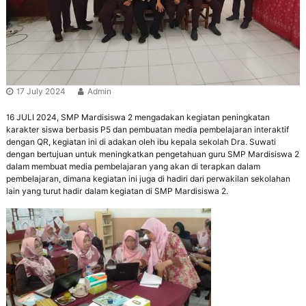
r
e
n
a
e
n
r
g
a
s
i
B
17 July 2024
Admin
e
r
16 JULI 2024, SMP Mardisiswa 2 mengadakan kegiatan peningkatan
a
karakter siswa berbasis P5 dan pembuatan media pembelajaran interaktif
k
dengan QR, kegiatan ini di adakan oleh ibu kepala sekolah Dra. Suwati
h
dengan bertujuan untuk meningkatkan pengetahuan guru SMP Mardisiswa 2
l
dalam membuat media pembelajaran yang akan di terapkan dalam
a
pembelajaran, dimana kegiatan ini juga di hadiri dari perwakilan sekolahan
k
lain yang turut hadir dalam kegiatan di SMP Mardisiswa 2.
M
u
l
i
a
,
B
e
r