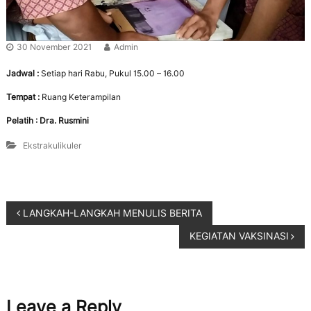
r
e
n
a
e
n
r
30 November 2021
Admin
g
a
s
Jadwal :
Setiap hari Rabu, Pukul 15.00 – 16.00
i
B
Tempat :
Ruang Keterampilan
e
r
Pelatih : Dra. Rusmini
a
k
Ekstrakulikuler
h
l
a
k
M
LANGKAH-LANGKAH MENULIS BERITA
u
l
KEGIATAN VAKSINASI
i
a
,
B
e
Leave a Reply
r