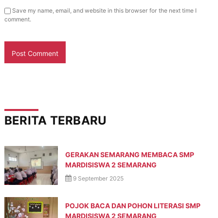
,
Save my name, email, and website in this browser for the next time I
d
comment.
a
n
P
e
d
u
l
i
L
i
n
BERITA TERBARU
g
k
u
n
g
GERAKAN SEMARANG MEMBACA SMP
a
MARDISISWA 2 SEMARANG
n
9 September 2025
POJOK BACA DAN POHON LITERASI SMP
MARDISISWA 2 SEMARANG