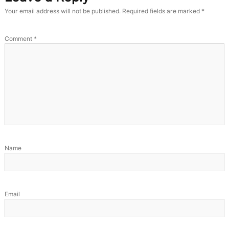
p
Your email address will not be published.
Required fields are marked
*
r
e
s
Comment
*
t
a
s
i
,
M
a
n
d
i
r
i
Name
,
T
e
r
a
Email
m
p
i
l