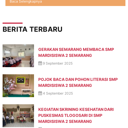
Baca Selengkapnya
p
r
e
s
t
BERITA TERBARU
a
s
i
,
M
GERAKAN SEMARANG MEMBACA SMP
a
MARDISISWA 2 SEMARANG
n
9 September 2025
d
i
r
POJOK BACA DAN POHON LITERASI SMP
i
,
MARDISISWA 2 SEMARANG
T
4 September 2025
e
r
a
KEGIATAN SKRINING KESEHATAN DARI
m
PUSKESMAS TLOGOSARI DI SMP
p
i
MARDISISWA 2 SEMARANG
l