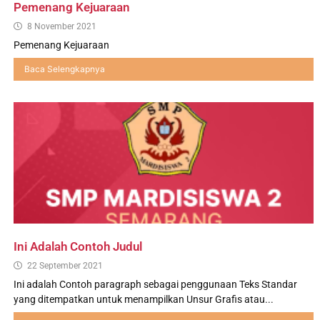
r
e
Pemenang Kejuaraan
n
a
8 November 2021
e
n
r
Pemenang Kejuaraan
g
a
Baca Selengkapnya
s
i
B
e
r
a
k
h
l
a
k
M
u
l
Ini Adalah Contoh Judul
i
a
22 September 2021
,
Ini adalah Contoh paragraph sebagai penggunaan Teks Standar
B
yang ditempatkan untuk menampilkan Unsur Grafis atau...
e
r