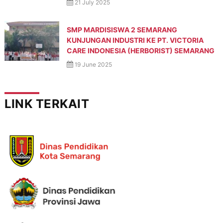
21 July 2025
,
d
a
SMP MARDISISWA 2 SEMARANG
n
KUNJUNGAN INDUSTRI KE PT. VICTORIA
P
e
CARE INDONESIA (HERBORIST) SEMARANG
d
19 June 2025
u
l
i
L
LINK TERKAIT
i
n
g
k
u
n
g
a
n