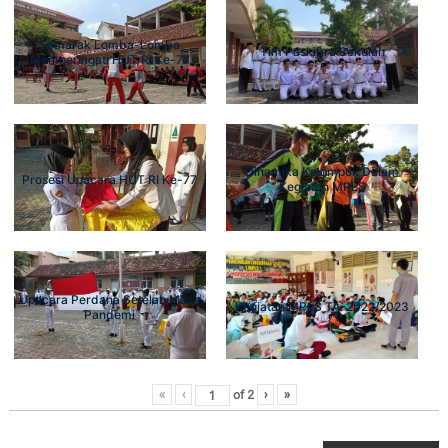
Semarak Lomba-Lomba
Tim Paskibra Sekolah
Memperingati HUT RI Ke-77
Dinamika Kelompok Dalam
Prosesi Upacara HUT RI Ke-77
Kegiatan MPLS
Upacara Perdana Setelah Masa
Kegiatan MPLS TA. 2022/2023
Pandemi
of
2
«
‹
›
»