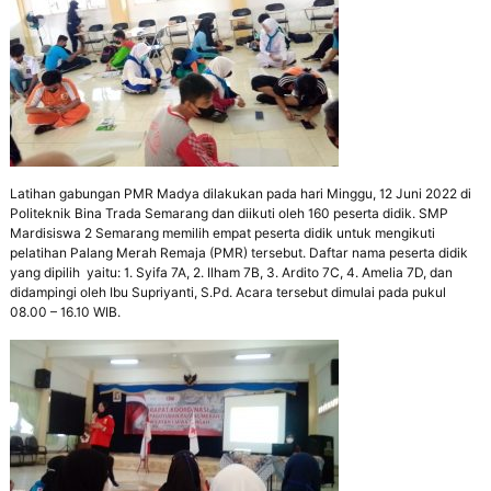
p
r
e
s
t
a
s
i
,
M
Latihan gabungan PMR Madya dilakukan pada hari Minggu, 12 Juni 2022 di
a
Politeknik Bina Trada Semarang dan diikuti oleh 160 peserta didik. SMP
n
Mardisiswa 2 Semarang memilih empat peserta didik untuk mengikuti
d
pelatihan Palang Merah Remaja (PMR) tersebut. Daftar nama peserta didik
i
yang dipilih yaitu: 1. Syifa 7A, 2. Ilham 7B, 3. Ardito 7C, 4. Amelia 7D, dan
r
didampingi oleh Ibu Supriyanti, S.Pd. Acara tersebut dimulai pada pukul
i
08.00 – 16.10 WIB.
,
T
e
r
a
m
p
i
l