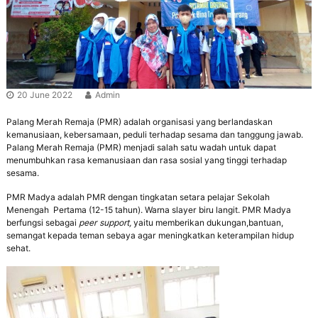
r
e
n
a
e
n
r
g
a
s
i
B
20 June 2022
Admin
e
r
Palang Merah Remaja (PMR) adalah organisasi yang berlandaskan
a
kemanusiaan, kebersamaan, peduli terhadap sesama dan tanggung jawab.
k
Palang Merah Remaja (PMR) menjadi salah satu wadah untuk dapat
h
menumbuhkan rasa kemanusiaan dan rasa sosial yang tinggi terhadap
l
sesama.
a
k
PMR Madya adalah PMR dengan tingkatan setara pelajar Sekolah
M
Menengah Pertama (12-15 tahun). Warna slayer biru langit. PMR Madya
u
berfungsi sebagai
peer support,
yaitu memberikan dukungan,bantuan,
l
semangat kepada teman sebaya agar meningkatkan keterampilan hidup
i
sehat.
a
,
B
e
r