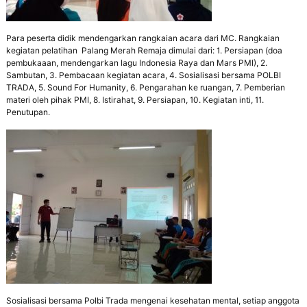
,
d
a
Para peserta didik mendengarkan rangkaian acara dari MC. Rangkaian
n
kegiatan pelatihan Palang Merah Remaja dimulai dari: 1. Persiapan (doa
P
pembukaaan, mendengarkan lagu Indonesia Raya dan Mars PMI), 2.
e
Sambutan, 3. Pembacaan kegiatan acara, 4. Sosialisasi bersama POLBI
d
TRADA, 5. Sound For Humanity, 6. Pengarahan ke ruangan, 7. Pemberian
u
materi oleh pihak PMI, 8. Istirahat, 9. Persiapan, 10. Kegiatan inti, 11.
l
Penutupan.
i
L
i
n
g
k
u
n
g
a
n
Sosialisasi bersama Polbi Trada mengenai kesehatan mental, setiap anggota